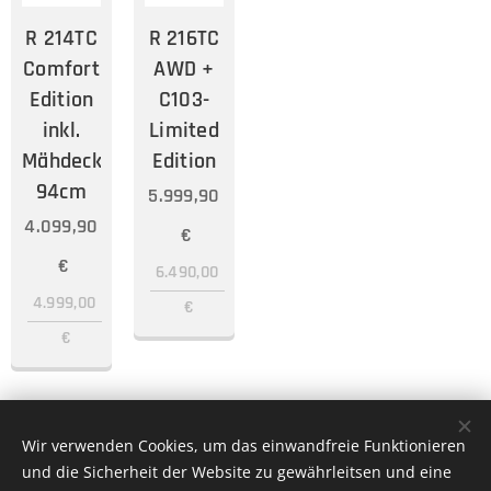
R 214TC
R 216TC
Comfort
AWD +
Edition
C103-
inkl.
Limited
Mähdeck
Edition
94cm
5.999,90
4.099,90
€
€
6.490,00
4.999,00
€
€
Wir verwenden Cookies, um das einwandfreie Funktionieren
und die Sicherheit der Website zu gewährleitsen und eine
Bernhard Reitsamer e.U. KFZ- & Landtechnik Meisterbetrieb St.