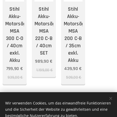
Stihl
Stihl
Stihl
Akku-
Akku-
Akku-
Motorsäge
Motorsäge
Motorsäge
MSA
MSA
MSA
300 C-O
220 C-B
200 C-B
/ 40cm
/ 40cm
/ 35cm
exkl.
SET
exkl.
Akku
Akku
989,90
€
799,90
€
439,90
€
1.199,00
€
939,00
€
509,00
€
Wir verwenden Cookies, um das einwandfreie Funktionieren
und die Sicherheit der Website zu gewährleitsen und eine
Bernhard Reitsamer e.U. KFZ- & Landtechnik Meisterbetrieb St.
bestmögliche Nutzererfahrung zu bieten.