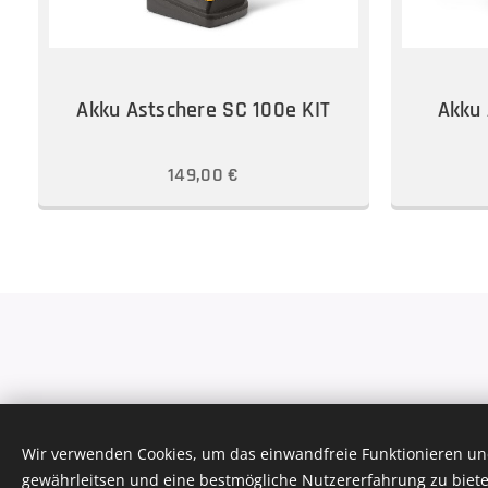
Akku Astschere SC 100e KIT
Akku 
149,00
€
Bernhard Reitsamer e.U.
Wir verwenden Cookies, um das einwandfreie Funktionieren und
gewährleitsen und eine bestmögliche Nutzererfahrung zu biete