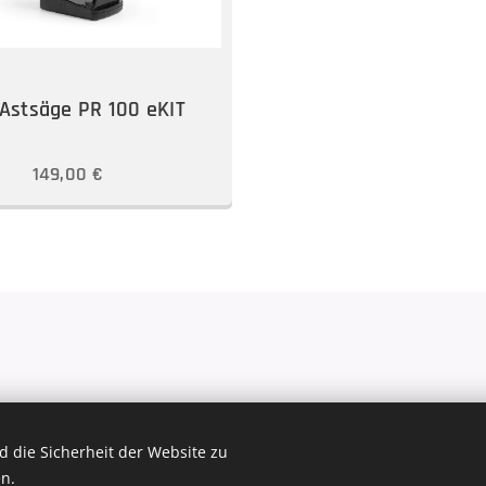
Astsäge PR 100 eKIT
149,00
€
 KFZ- & Landtechnik Meisterbetrieb St. Georgener Landesstr. 38A-5113
Cookies
 die Sicherheit der Website zu
n.