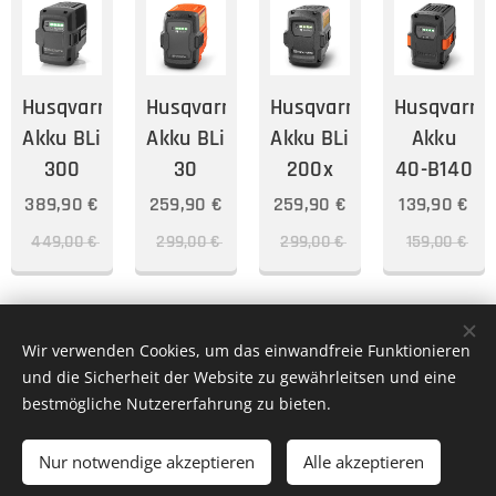
Husqvarna
Husqvarna
Husqvarna
Husqvarna
Akku BLi
Akku BLi
Akku BLi
Akku
300
30
200x
40-B140
389,90
€
259,90
€
259,90
€
139,90
€
449,00
€
299,00
€
299,00
€
159,00
€
Wir verwenden Cookies, um das einwandfreie Funktionieren
und die Sicherheit der Website zu gewährleitsen und eine
Bernhard Reitsamer e.U. KFZ- & Landtechnik Meisterbetrieb St.
bestmögliche Nutzererfahrung zu bieten.
Georgener Landesstr. 38A-5113 St.Georgen bei Salzburg
Cookies
Nur notwendige akzeptieren
Alle akzeptieren