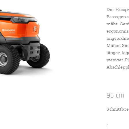
Der Husqva
Passagen s
mäht. Geni
ergonomisc
angeordne
Mähen Sie 
länger, la
weniger Pl
Abschlepp
95 cm
Schnittbre
1