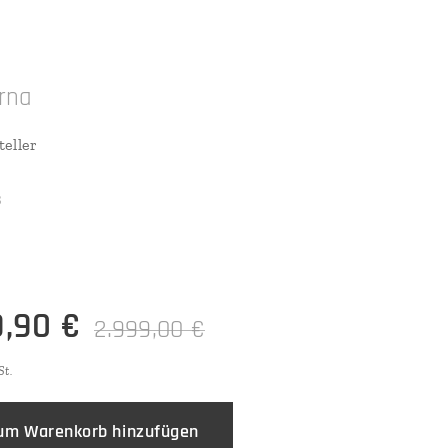
rna
eller
³
9,90
€
2.999,00
€
St.
um Warenkorb hinzufügen