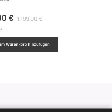
00
€
1.199,00
€
St.
um Warenkorb hinzufügen