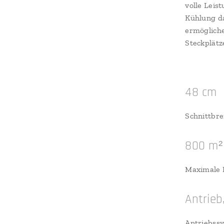
volle Leis
Kühlung d
ermögliche
Steckplätz
48 cm
Schnittbre
800 m²
Maximale 
Antrieb
Antriebss