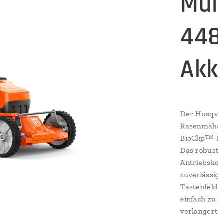
Mul
448
Akk
Der Husqva
Rasenmähe
BioClip™-M
Das robus
Antriebsko
zuverlässi
Tastenfeld
einfach zu
verlängert 