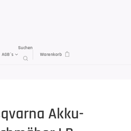
Suchen
AGB´s
Warenkorb
qvarna Akku-