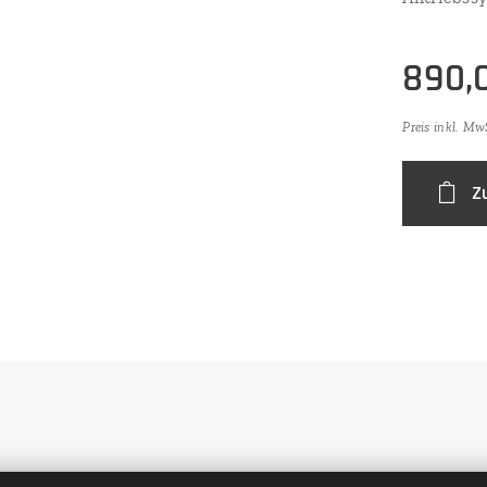
890,
Preis inkl. Mw
Z