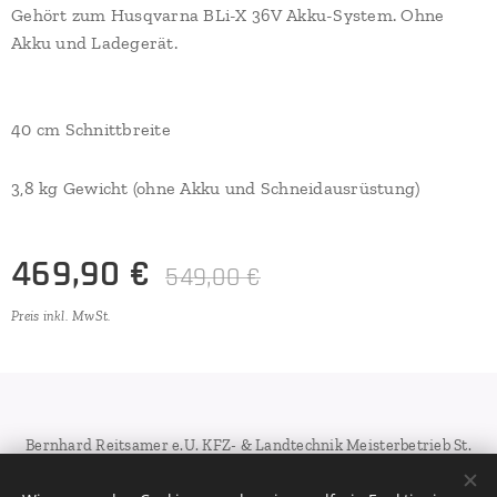
Gehört zum Husqvarna BLi-X 36V Akku-System. Ohne
Akku und Ladegerät.
40 cm Schnittbreite
3,8 kg Gewicht (ohne Akku und Schneidausrüstung)
469,90
€
549,00
€
Preis inkl. MwSt.
Bernhard Reitsamer e.U. KFZ- & Landtechnik Meisterbetrieb St.
Georgener Landesstr. 38A-5113 St.Georgen bei Salzburg