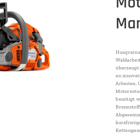
Mot
Mar
Husqvarna 
Waldarbeit
überzeugt 
an innovat
Arbeiten. 
Motorentec
benötigt w
Brennstof
Abgasemiss
kurzfristi
Kettenges