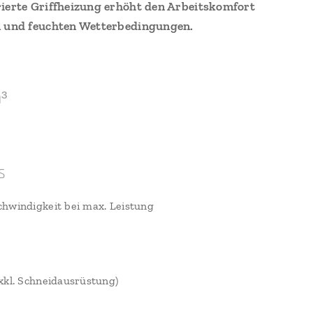
rierte Griffheizung erhöht den Arbeitskomfort
n und feuchten Wetterbedingungen.
³
s
hwindigkeit bei max. Leistung
xkl. Schneidausrüstung)