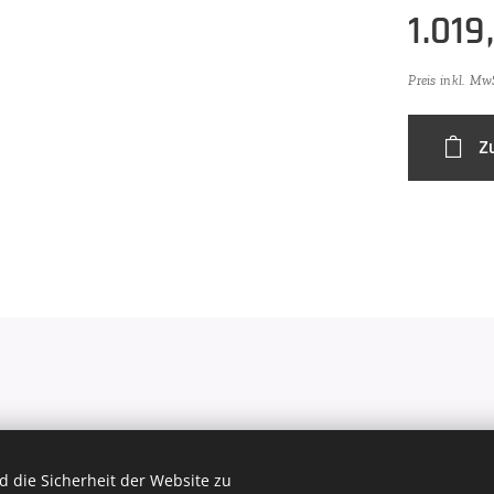
1.019
Preis inkl. Mw
Z
 KFZ- & Landtechnik Meisterbetrieb St. Georgener Landesstr. 38A-5113
Cookies
 die Sicherheit der Website zu