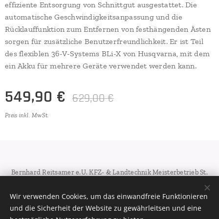
effiziente Entsorgung von Schnittgut ausgestattet. Die
automatische Geschwindigkeitsanpassung und die
Rücklauffunktion zum Entfernen von festhängenden Ästen
sorgen für zusätzliche Benutzerfreundlichkeit. Er ist Teil
des flexiblen 36-V-Systems BLi-X von Husqvarna, mit dem
ein Akku für mehrere Geräte verwendet werden kann.
549,90
€
629,00
€
Preis inkl. MwSt.
Bernhard Reitsamer e.U. KFZ- & Landtechnik Meisterbetrieb St.
Georgener Landesstr. 38A-5113 St.Georgen bei Salzburg
Wir verwenden Cookies, um das einwandfreie Funktionieren
Cookies
und die Sicherheit der Website zu gewährleitsen und eine